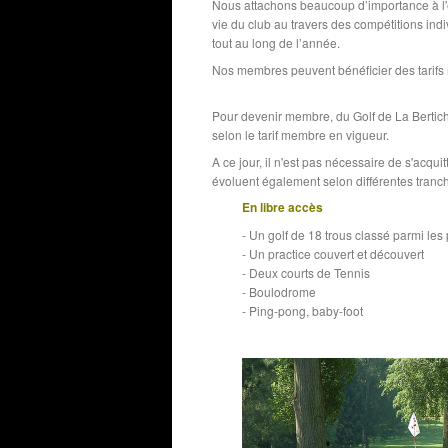
Nous attachons beaucoup d’importance à l'é
vie du club au travers des compétitions ind
tout au long de l’année.
Nos membres peuvent bénéficier des tarifs r
Pour devenir membre, du Golf de La Bertichèr
selon le tarif membre en vigueur.
A ce jour, il n'est pas nécessaire de s'acqui
évoluent également selon différentes tranc
En libre accès
- Un golf de 18 trous classé parmi les
- Un practice couvert et découvert
- Deux courts de Tennis
- Boulodrome
- Ping-pong, baby-foot