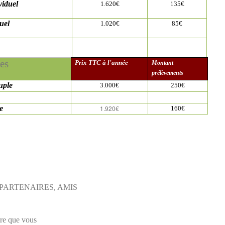
viduel
1.620€
135€
duel
1.020€
85€
es
Prix TTC à l'année
Montant
prélèvements
uple
3.000€
250€
le
1.920€
160€
PARTENAIRES, AMIS
tre que vous