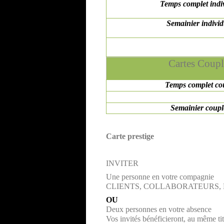
Temps complet indi
Semainier indivi
Cartes Coupl
Temps complet co
Semainier coup
Carte prestige
INVITER
Une personne en votre compagnie
CLIENTS, COLLABORATEURS, 
OU
Deux personnes en votre absence
Vos invités bénéficieront, au même ti