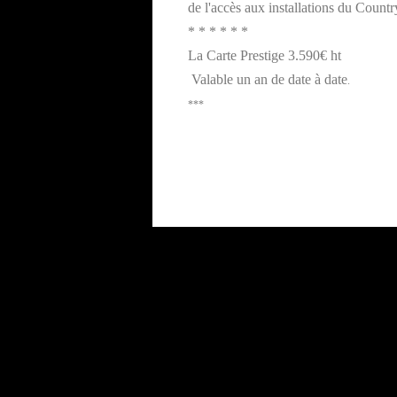
de l'accès aux installations du Coun
* * * * * *
La Carte Prestige 3.590€ ht
Valable un an de date à date
.
***