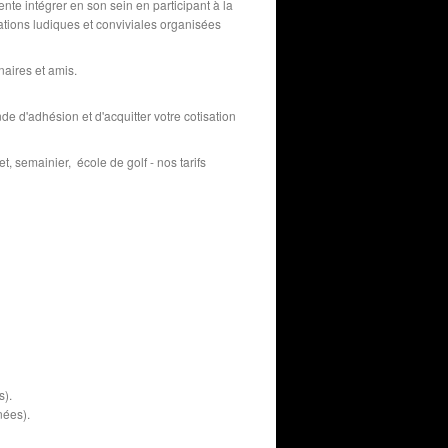
te intégrer en son sein en participant à la
tations ludiques et conviviales organisées
naires et amis.
de d'adhésion et d'acquitter votre cotisation
t, semainier, école de golf - nos tarifs
s).
nées).