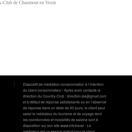
try-Club de Chaumont en Vexin
Dispositif de médiation-consommation à l’intention
du client consommateur / Après avoir contacté la
direction du Country-Club : direction.sle@gmail.com
et à défaut de réponse satisfaisante ou en l’absence
de réponse dans un délai de 60 jours, le client peut
saisir le médiateur du tourisme et de voyage dont
les coordonnées et modalités de saisine sont à
disposition sur son site www.mtv.travel - Le
médiateur est un service gratuit pour le client