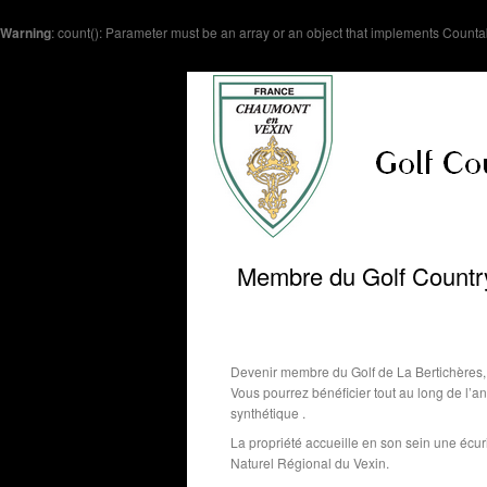
Warning
: count(): Parameter must be an array or an object that implements Counta
Membre du Golf Country 
Devenir membre du Golf de La Bertichères, c'
Vous pourrez bénéficier tout au long de l’an
synthétique .
La propriété accueille en son sein une écu
Naturel Régional du Vexin.