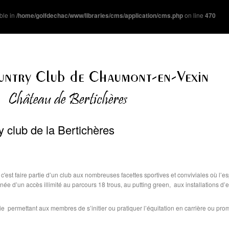
ble in
/home/golfdechac/www/libraries/cms/application/cms.php
on line
470
club de la Bertichères
est faire partie d’un club aux nombreuses facettes sportives et conviviales où l’es
née d’un accès illimité au parcours 18 trous, au putting green, aux installations d’
rie permettant aux membres de s’initier ou pratiquer l’équitation en carrière ou p