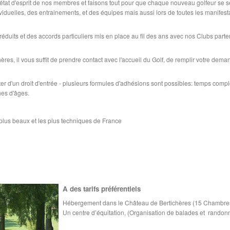
tat d'esprit de nos membres et faisons tout pour que chaque nouveau golfeur se sen
ividuelles, des entrainements, et des équipes mais aussi lors de toutes les manifes
éduits et des accords particuliers mis en place au fil des ans avec nos Clubs parte
es, il vous suffit de prendre contact avec l'accueil du Golf, de remplir votre deman
tter d'un droit d'entrée - plusieurs formules d'adhésions sont possibles: temps comple
hes d'âges.
 plus beaux et les plus techniques de France
A des tarifs préférentiels
Hébergement dans le Château de Bertichères (15 Chambre
Un centre d’équitation, (Organisation de balades et randon