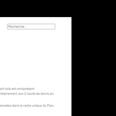
prit club est omniprésent.
entrainement, aux 2 courts de tennis en
romenades dans le cadre unique du Parc