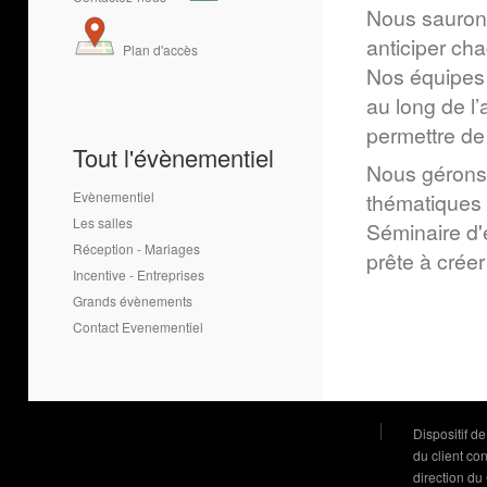
Nous saurons 
anticiper ch
Plan d'accès
Nos équipes 
au long de l
permettre de
Tout l'évènementiel
Nous gérons 
Evènementiel
thématiques 
Les salles
Séminaire d'e
Réception - Mariages
prête à crée
Incentive - Entreprises
Grands évènements
Contact Evenementiel
Dispositif d
du client co
direction du