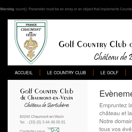
Warning
: count(): Parameter must be an array or an object that implements Counta
ACCUEIL
LE COUNTRY CLUB
LE GOLF
Evèneme
Empruntez la
château et l
haumont-en-Vexi
60240 C
n
Notre domain
Tel. :
(3
3
) (0) 3
.44.49.00.81
tous vos évén
Contactez-nous