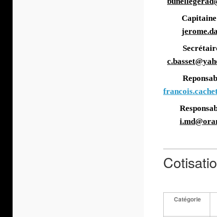
bunellegerad
Capit
jerome.d
Secr
c.basset@yah
Reponsab
francois.cache
Respons
i.md@oran
Cotisatio
Catégorie