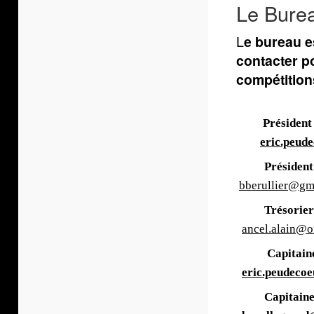
Le Burea
L
e bureau e
contacter po
compétition
Prés
eric.peud
Préside
bberullier@gm
Tré
ancel.alain@o
Capi
eric.peudeco
Capit