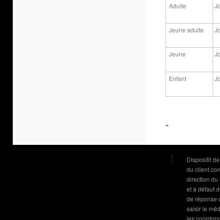
Adulte
J
Jeune adulte
J
Jeune
J
Enfant
J
-
Dispositif d
du client co
direction du
et à défaut 
de réponse d
saisir le mé
les coordonn