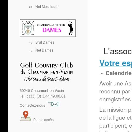
=>
Net Messieurs
=>
Brut Dames
L'assoc
=>
Net Dames
Votre es
- Calendrie
Avoir une Ass
reconnu par 
haumont-en-Vexi
60240 C
n
Tel. :
(3
3
) (0) 3
.44.49.00.81
enregistrées
Contactez-nous
La mission pr
de la ligue e
Plan d'accès
participent, 