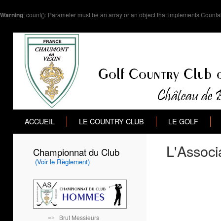
Warning
: count(): Parameter must be an array or an object that implements Counta
ACCUEIL
LE COUNTRY CLUB
LE GOLF
L'Associ
Championnat du Club
(Voir le Règlement)
Brut Messieurs
=>